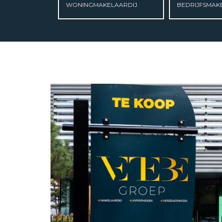
WONING­MAKELAARDIJ
OVER ONS
BEDRIJFS­MAK
REVIEWS
AANBOD