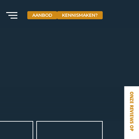
AANBOD
KENNISMAKEN?
VETEBE GROEP
Grotestraat 84 a
5931 CX Tegelen
+31(0)77-3262600
info@vetebe.nl
BEL VETEBE
E-MAIL VETEBE
VETEBE INSTAGRAM