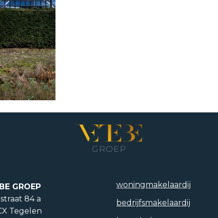
woning­makelaardij
BE GROEP
straat 84 a
bedrijfs­makelaardij
CX Tegelen