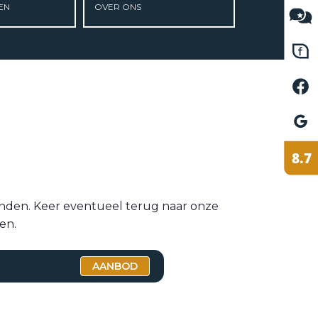
EN
OVER ONS
VETEBE FACEBOOK
VETEBE LINKEDIN
MOVE.NL
inden. Keer eventueel terug naar onze
en.
AANBOD