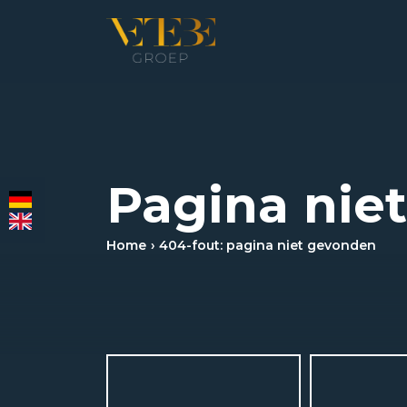
HOMEPAGINA
WONING­MAKELAARDIJ
Pagina nie
BEDRIJFS­MAKELAARDIJ
Home
404-fout: pagina niet gevonden
HYPOTHEKEN
VERZEKERINGEN
NIEUWS & MEDIA