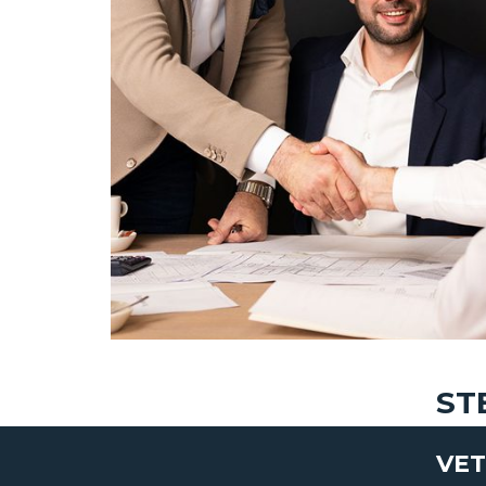
ST
VET