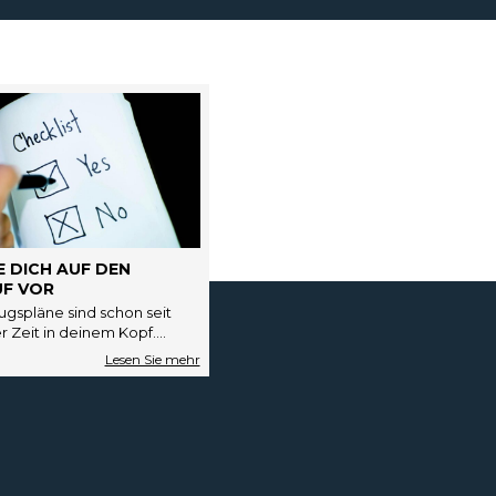
E DICH AUF DEN
F VOR
gspläne sind schon seit
 Zeit in deinem Kopf.
t hast du sogar schon ein
Haus ins Auge…