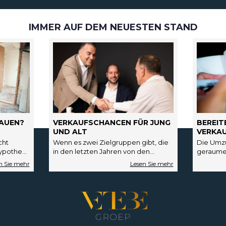
IMMER AUF DEM NEUESTEN STAND
AUEN?
VERKAUFSCHANCEN FÜR JUNG
BEREIT
UND ALT
VERKAU
cht
Wenn es zwei Zielgruppen gibt, die
Die Umzu
Hypothek,
in den letzten Jahren von den
geraumer
och
starken Schwankungen auf dem
Vielleich
t ist
Wohnungsmarkt stark betroffen
schönes 
waren,…