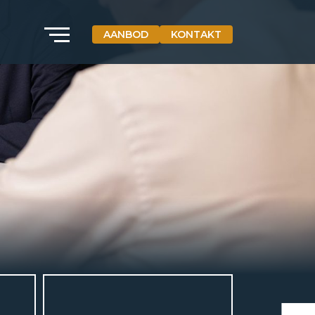
AANBOD
KONTAKT
VETEBE GROEP
Grotestraat 84 a
5931 CX Tegelen
Die Niederlande
+31(0)77-3262600
info@vetebe.nl
BEL VETEBE
E-MAIL VETEBE
VETEBE INSTAGRAM