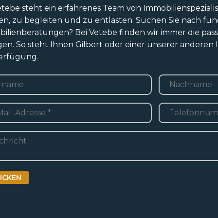
etebe steht ein erfahrenes Team von Immobilienspezialis
en, zu begleiten und zu entlasten. Suchen Sie nach fun
ilienberatungen? Bei Vetebe finden wir immer die pas
gen. So steht Ihnen Gilbert oder einer unserer anderen
erfügung.
e
*
ame
Nachname
Telefoon
*
adres
*
ht
ICKEN