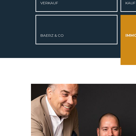
VERKAUF
KAUF
ÜBER UNS
ANGEBOT
BAERZ & CO
IMMO