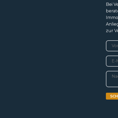
Bei V
berat
Immob
Anlie
zur V
Nam
Vorn
E-
mail
Beric
SCH