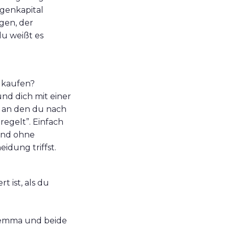
genkapital
egen, der
du weißt es
 kaufen?
nd dich mit einer
, an den du nach
regelt”. Einfach
und ohne
idung triffst.
t ist, als du
Dilemma und beide