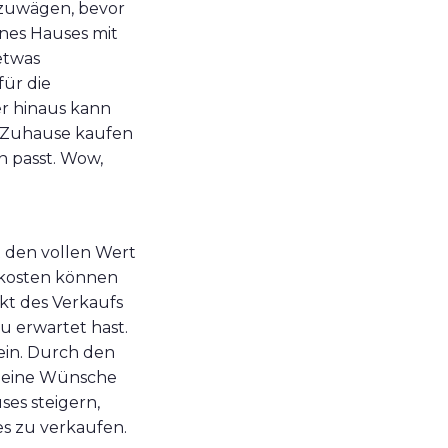
abzuwägen, bevor
ines Hauses mit
etwas
für die
r hinaus kann
s Zuhause kaufen
n passt. Wow,
t den vollen Wert
skosten können
kt des Verkaufs
u erwartet hast.
ein. Durch den
 deine Wünsche
es steigern,
s zu verkaufen.