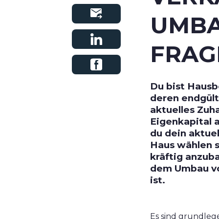
UMBA
FRAG
Du bist Hausbe
deren endgülti
aktuelles Zuh
Eigenkapital 
du dein aktue
Haus wählen so
kräftig anzub
dem Umbau vol
ist.
Es sind grundle