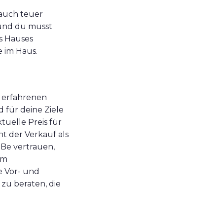
 auch teuer
 und du musst
s Hauses
 im Haus.
m erfahrenen
d für deine Ziele
tuelle Preis für
t der Verkauf als
eBe vertrauen,
em
ie Vor- und
zu beraten, die