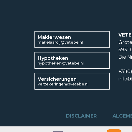
VETE
Maklerwesen
Grote
makelaardij@vetebe.nl
5931 
Die N
Hypotheken
hypotheken@vetebe.nl
+31(0
info@
Versicherungen
verzekeringen@vetebe.nl
DISCLAIMER
ALGEM