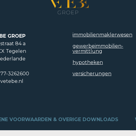
immobilien­maklerwesen
BE GROEP
straat 84 a
gewerbeimmobilien­
CX Tegelen
vermittlung
iederlande
hypotheken
)77-3262600
versicherungen
vetebe.nl
ENE VOORWAARDEN & OVERIGE DOWNLOADS