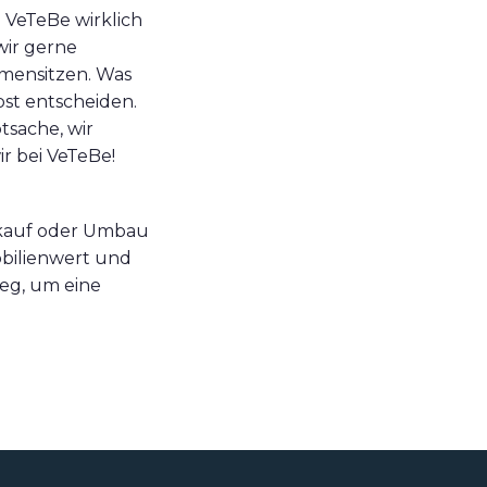
i VeTeBe wirklich
wir gerne
mensitzen. Was
st entscheiden.
tsache, wir
r bei VeTeBe!
erkauf oder Umbau
bilienwert und
Weg, um eine