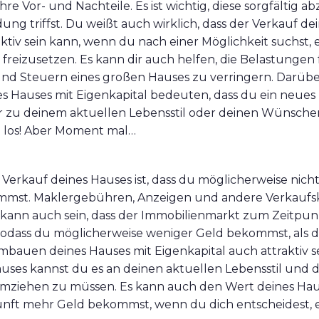
re Vor- und Nachteile. Es ist wichtig, diese sorgfältig 
ung triffst. Du weißt auch wirklich, dass der Verkauf de
aktiv sein kann, wenn du nach einer Möglichkeit suchst, 
 freizusetzen. Es kann dir auch helfen, die Belastungen 
nd Steuern eines großen Hauses zu verringern. Darübe
es Hauses mit Eigenkapital bedeuten, dass du ein neue
er zu deinem aktuellen Lebensstil oder deinen Wünsche
lso los! Aber Moment mal…
 Verkauf deines Hauses ist, dass du möglicherweise nich
mmst. Maklergebühren, Anzeigen und andere Verkauf
s kann auch sein, dass der Immobilienmarkt zum Zeitpun
, sodass du möglicherweise weniger Geld bekommst, als d
bauen deines Hauses mit Eigenkapital auch attraktiv s
ses kannst du es an deinen aktuellen Lebensstil und
mziehen zu müssen. Es kann auch den Wert deines Haus
unft mehr Geld bekommst, wenn du dich entscheidest, e