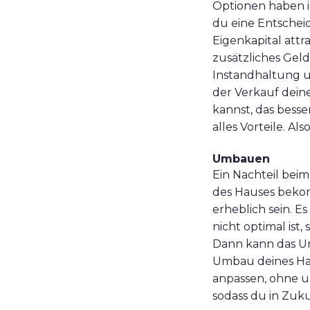
Optionen haben ih
du eine Entscheid
Eigenkapital attr
zusätzliches Geld
Instandhaltung u
der Verkauf dein
kannst, das bess
alles Vorteile. A
Umbauen
Ein Nachteil beim
des Hauses beko
erheblich sein. E
nicht optimal ist
Dann kann das Um
Umbau deines Hau
anpassen, ohne u
sodass du in Zuk