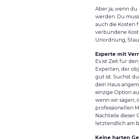
Aber ja, wenn du
werden. Du musst
auch die Kosten
verbundene Kost
Unordnung, Staub
Experte mit Ver
Es ist Zeit für 
Experten, der obj
gut ist. Suchst d
dein Haus angemes
einzige Option a
wenn wir sagen, d
professionellen M
Nachteile dieser 
letztendlich am b
Keine harten Ge