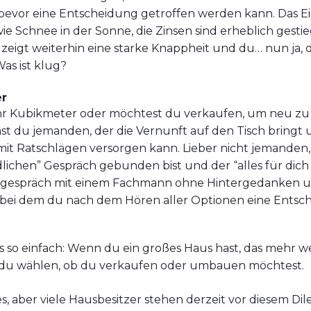
evor eine Entscheidung getroffen werden kann. Das Ei
wie Schnee in der Sonne, die Zinsen sind erheblich gesti
zeigt weiterhin eine starke Knappheit und du… nun ja, 
Was ist klug?
r
r Kubikmeter oder möchtest du verkaufen, um neu zu
st du jemanden, der die Vernunft auf den Tisch bringt u
 mit Ratschlägen versorgen kann. Lieber nicht jemanden
ichen” Gespräch gebunden bist und der “alles für dich 
gsgespräch mit einem Fachmann ohne Hintergedanken 
 bei dem du nach dem Hören aller Optionen eine Entsche
es so einfach: Wenn du ein großes Haus hast, das mehr wer
 du wählen, ob du verkaufen oder umbauen möchtest.
les, aber viele Hausbesitzer stehen derzeit vor diesem 