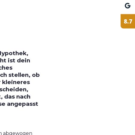
 Hypothek,
ht ist dein
iches
h stellen, ob
 kleineres
tscheiden,
, das nach
se angepasst
en abgewogen