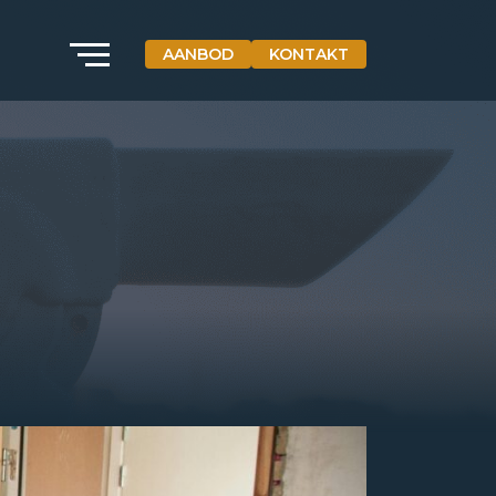
AANBOD
KONTAKT
VETEBE GROEP
Grotestraat 84 a
5931 CX Tegelen
Die Niederlande
+31(0)77-3262600
info@vetebe.nl
BEL VETEBE
E-MAIL VETEBE
VETEBE INSTAGRAM