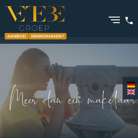
AANBOD
KENNISMAKEN?
HOMEPAGINA
WONING­MAKELAARDIJ
BEDRIJFS­MAKELAARDIJ
HYPOTHEKEN
VERZEKERINGEN
NIEUWS & MEDIA
OVER ONS