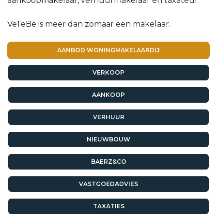
aankoopmakelaar, verhuurmakelaar en taxateur.
VeTeBe is meer dan zomaar een makelaar.
AANBOD WONINGMAKELAARDIJ
VERKOOP
AANKOOP
VERHUUR
NIEUWBOUW
BAERZ&CO
VASTGOEDADVIES
TAXATIES