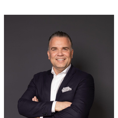
AANBOD
VETEBE GROEP
Grotestraat 84 a
5931 CX Tegelen
+31(0)77-3262600
info@vetebe.nl
BEL VETEBE
E-MAIL VETEBE
VETEBE INSTAGRAM
VETEBE FACEBOOK