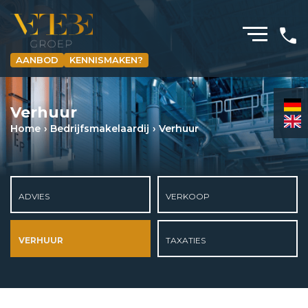
AANBOD
KENNISMAKEN?
HOMEPAGINA
Verhuur
WONING­MAKELAARDIJ
Home
Bedrijfs­makelaardij
Verhuur
BEDRIJFS­MAKELAARDIJ
HYPOTHEKEN
ADVIES
VERKOOP
VERZEKERINGEN
NIEUWS & MEDIA
VERHUUR
TAXATIES
OVER ONS
REVIEWS