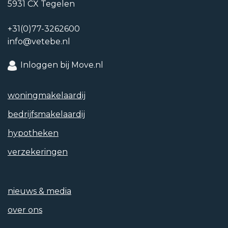
5931 CX Tegelen
+31(0)77-3262600
info@vetebe.nl
Inloggen bij Move.nl
woning­makelaardij
bedrijfs­makelaardij
hypotheken
verzekeringen
nieuws & media
over ons