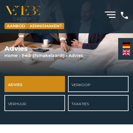
AANBOD
KENNISMAKEN?
HOMEPAGINA
Advies
WONING­MAKELAARDIJ
Home
Bedrijfs­makelaardij
Advies
BEDRIJFS­MAKELAARDIJ
HYPOTHEKEN
ADVIES
VERKOOP
VERZEKERINGEN
NIEUWS & MEDIA
VERHUUR
TAXATIES
OVER ONS
REVIEWS