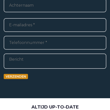
Achternaam
E-
mailadres
*
Telefoon
*
Bericht
VERZENDEN
ALTIJD UP-TO-DATE