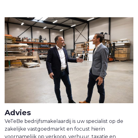
AANBOD
VETEBE GROEP
Grotestraat 84 a
5931 CX Tegelen
+31(0)77-3262600
info@vetebe.nl
BEL VETEBE
E-MAIL VETEBE
VETEBE INSTAGRAM
Advies
VeTeBe bedrijfsmakelaardij is uw specialist op de
VETEBE FACEBOOK
zakelijke vastgoedmarkt en focust hierin
voornamelijk op verkoop, verhuur, taxatie en