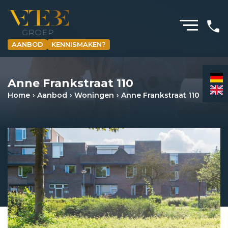
AANBOD
KENNISMAKEN?
HOMEPAGINA
Anne Frankstraat 110
WONING­MAKELAARDIJ
Home
Aanbod
Woningen
Anne Frankstraat 110
BEDRIJFS­MAKELAARDIJ
HYPOTHEKEN
VERZEKERINGEN
NIEUWS & MEDIA
OVER ONS
REVIEWS