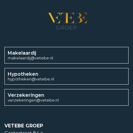
2
Aantal slaapkamers
3
Makelaardij
makelaardij@vetebe.nl
Isolatievormen
Hypotheken
hypotheken@vetebe.nl
Dubbelglas, Volledig geïsoleerd
Soorten warm water
Verzekeringen
verzekeringen@vetebe.nl
CV ketel
Soorten verwarming
VETEBE GROEP
CV ketel