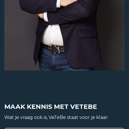
Appartement
Soort
Benedenwoning
Woonlaag
1
Bouwjaar
OP ZOEK NAAR EEN
1981
PARTNER IN VASTGOED?
Bouwvorm
Bestaande bouw
MAAK KENNIS MET VETEBE
Ligging
Wat je vraag ook is, VeTeBe staat voor je klaar.
In woonwijk