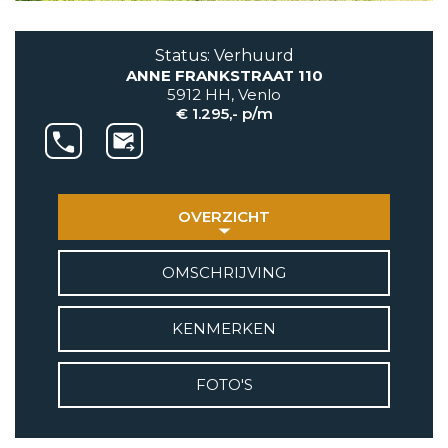
AANBOD
Status: Verhuurd
ANNE FRANKSTRAAT 110
VETEBE GROEP
5912 HH, Venlo
Grotestraat 84 a
€ 1.295,- p/m
5931 CX Tegelen
+31(0)77-3262600
info@vetebe.nl
OVERZICHT
BEL VETEBE
OMSCHRIJVING
E-MAIL VETEBE
KENMERKEN
VETEBE INSTAGRAM
FOTO'S
VETEBE FACEBOOK