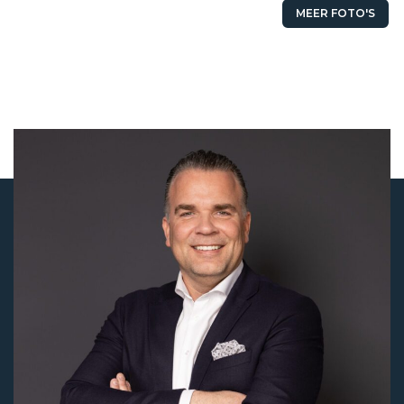
MEER FOTO'S
Status
Verhuurd
Huurprijs
€ 1.295,- p/m
Aanvaarding
In overleg
Soort object