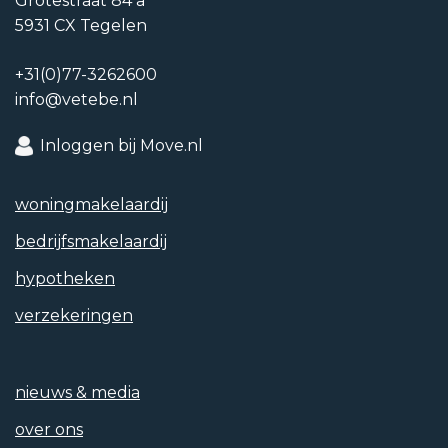
Grotestraat 84 a
5931 CX Tegelen
+31(0)77-3262600
info@vetebe.nl
Tuintypen
Zonneterras
Inloggen bij Move.nl
Achterom
woning­makelaardij
Nee
bedrijfs­makelaardij
Kwaliteit
hypotheken
Normaal
verzekeringen
nieuws & media
Soort garage
over ons