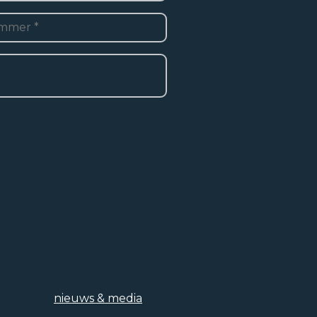
2
6 m
2
1
1 augustus 2035
Electrische verwarming
nieuws & media