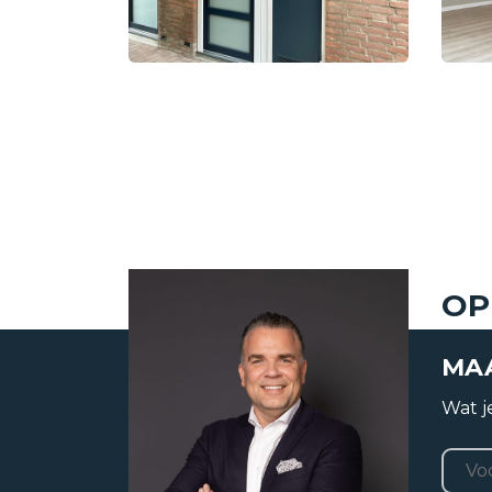
Status
Verhuurd
Aanvaarding
In overleg
OP
MAA
Soort object
Appartemen
Wat je
Woonlaag
1
Naa