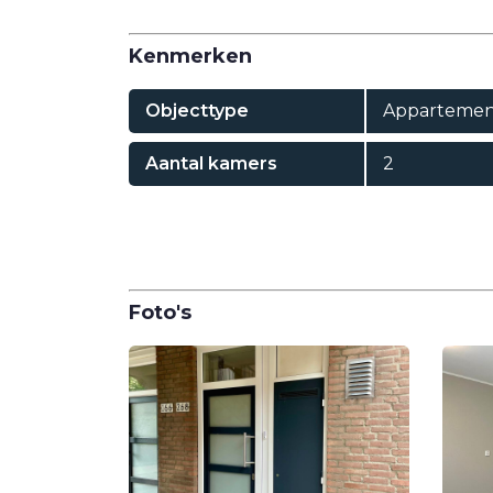
Kenmerken
Objecttype
Appartemen
Aantal kamers
2
Foto's