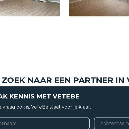
Huurprijs
 ZOEK NAAR EEN PARTNER IN
K KENNIS MET VETEBE
t
Soort
 vraag ook is, VeTeBe staat voor je klaar.
Bouwvorm
m
*