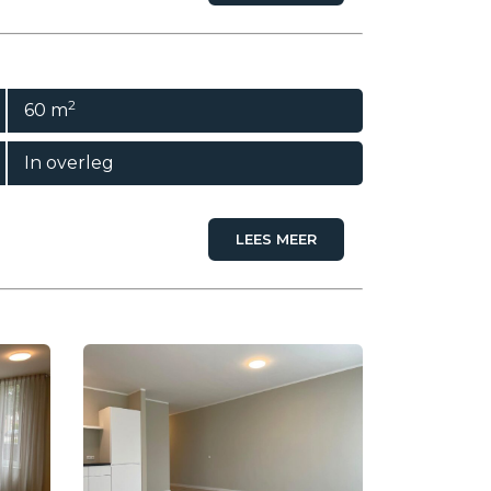
2
60 m
In overleg
LEES MEER