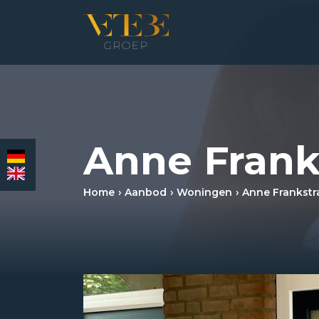
HOMEPAGINA
WONING­MAKELAARDIJ
Anne Frank
BEDRIJFS­MAKELAARDIJ
Home
Aanbod
Woningen
Anne Frankstr
HYPOTHEKEN
VERZEKERINGEN
NIEUWS & MEDIA