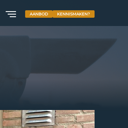
AANBOD
KENNISMAKEN?
VETEBE GROEP
Grotestraat 84 a
5931 CX Tegelen
+31(0)77-3262600
info@vetebe.nl
BEL VETEBE
E-MAIL VETEBE
VETEBE INSTAGRAM