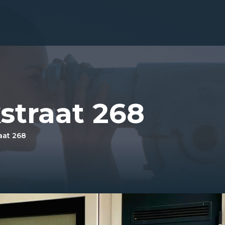
straat 268
aat 268