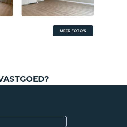
MEER FOTO'S
€ 950,- p/m
 VASTGOED?
Benedenwoning
Bestaande bouw