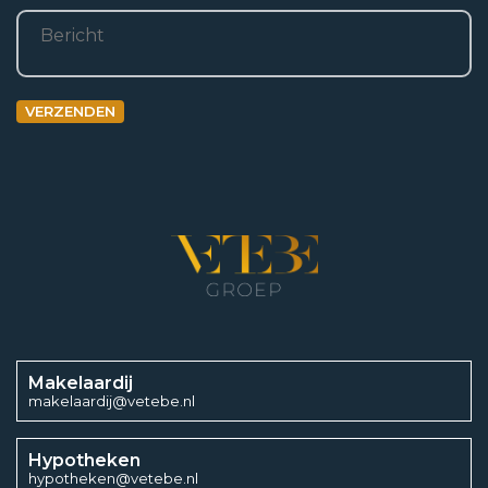
Bericht
2
38 m
Inhoud
VERZENDEN
3
901 m
Aantal kamers
7
Aantal slaapkamers
5
Makelaardij
makelaardij@vetebe.nl
Energieklasse
Hypotheken
hypotheken@vetebe.nl
C