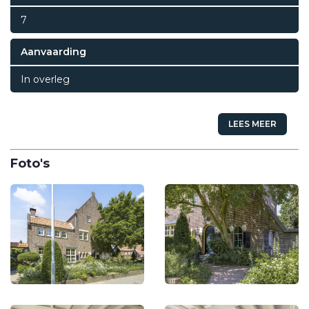
7
Aanvaarding
In overleg
LEES MEER
Foto's