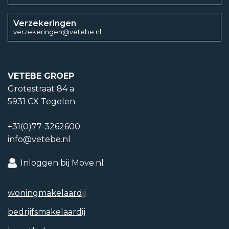
Energielabel einddatum
Verzekeringen
verzekeringen@vetebe.nl
24 mei 2033
Isolatievormen
VETEBE GROEP
Dakisolatie, Muurisolatie, Gedeeltelijk dubbelglas
Grotestraat 84 a
5931 CX Tegelen
Soorten warm water
+31(0)77-3262600
CV ketel, Elektrische boiler eigendom
info@vetebe.nl
Soorten verwarming
Inloggen bij Move.nl
CV ketel, Vloerverwarming gedeeltelijk
woning­makelaardij
CV ketel type
bedrijfs­makelaardij
HR Nefit