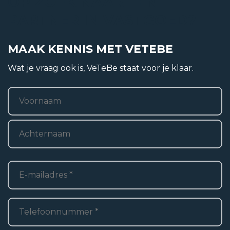
OP ZOEK NAAR EEN
PARTNER IN VASTGOED?
Bouwvorm
Bestaande bouw
MAAK KENNIS MET VETEBE
Ligging
Wat je vraag ook is, VeTeBe staat voor je klaar.
In woonwijk
Naam
*
Voornaam
Woonoppervlakte
Achternaam
2
227 m
E-
mailadres
*
Perceel oppervlakte
Telefoon
*
2
741 m
Oppervlakte externe bergruimte