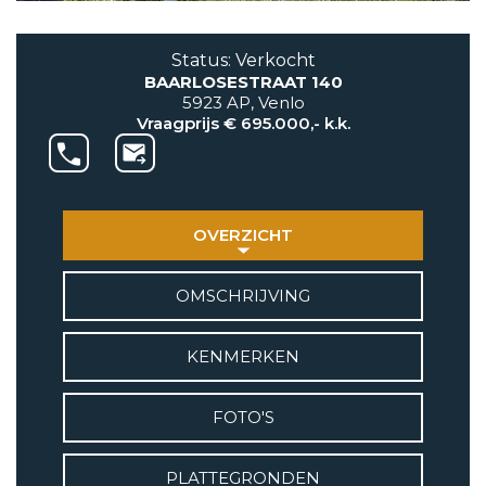
AANBOD
Status: Verkocht
BAARLOSESTRAAT 140
VETEBE GROEP
5923 AP, Venlo
Grotestraat 84 a
Vraagprijs € 695.000,- k.k.
5931 CX Tegelen
+31(0)77-3262600
info@vetebe.nl
OVERZICHT
BEL VETEBE
OMSCHRIJVING
E-MAIL VETEBE
KENMERKEN
VETEBE INSTAGRAM
FOTO'S
VETEBE FACEBOOK
PLATTEGRONDEN