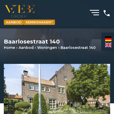
AANBOD
KENNISMAKEN?
HOMEPAGINA
Baarlosestraat 140
WONING­MAKELAARDIJ
Home
Aanbod
Woningen
Baarlosestraat 140
BEDRIJFS­MAKELAARDIJ
HYPOTHEKEN
VERZEKERINGEN
NIEUWS & MEDIA
OVER ONS
REVIEWS