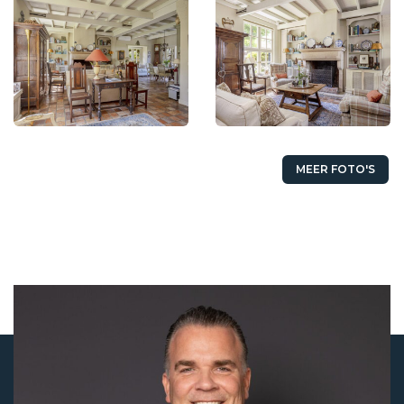
MEER FOTO'S
Status
Verkocht
Koopprijs
€ 695.000,- k.k.
Aanvaarding