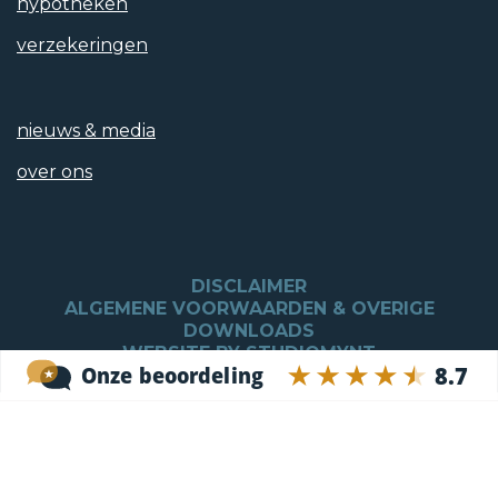
hypotheken
verzekeringen
Tuintypen
nieuws & media
Tuin rondom
over ons
Hoofdtuin
Tuin rondom
DISCLAIMER
Achterom
ALGEMENE VOORWAARDEN & OVERIGE
DOWNLOADS
Ja
WEBSITE BY STUDIOMYNT
Kwaliteit
Aangelegd onder architectuur