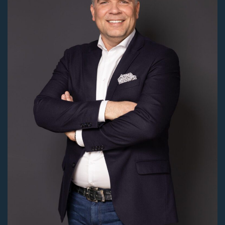
Aanvaarding
Per datum
Soort object
Overig OG
Bouwvorm
Bestaande bouw
Perceel oppervlakte