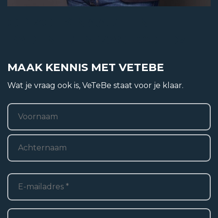
2
319 m
OP ZOEK NAAR EEN
Inhoud
PARTNER IN VASTGOED?
3
0 m
MAAK KENNIS MET VETEBE
Wat je vraag ook is, VeTeBe staat voor je klaar.
Naam
*
Voornaam
Achternaam
E-
mailadres
*
Telefoon
*