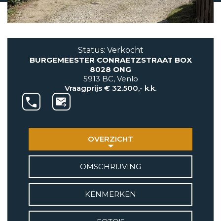
AANBOD
VETEBE GROEP
Status: Verkocht
Grotestraat 84 a
BURGEMEESTER CONRAETZSTRAAT BOX
5931 CX Tegelen
8028 ONG
5913 BC, Venlo
+31(0)77-3262600
Vraagprijs € 32.500,- k.k.
info@vetebe.nl
BEL VETEBE
OVERZICHT
E-MAIL VETEBE
OMSCHRIJVING
VETEBE INSTAGRAM
KENMERKEN
VETEBE FACEBOOK