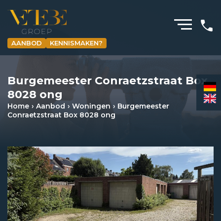
AANBOD
KENNISMAKEN?
HOMEPAGINA
Burgemeester Conraetzstraat Box
WONING­MAKELAARDIJ
8028 ong
BEDRIJFS­MAKELAARDIJ
Home
Aanbod
Woningen
Burgemeester
Conraetzstraat Box 8028 ong
HYPOTHEKEN
VERZEKERINGEN
NIEUWS & MEDIA
OVER ONS
REVIEWS