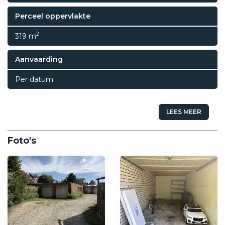
Perceel oppervlakte
2
319 m
Aanvaarding
Per datum
LEES MEER
Foto's