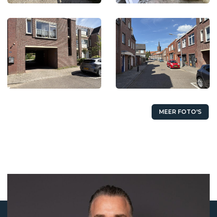
MEER FOTO'S
Status
Verkocht
Koopprijs
€ 32.500,- k.k.