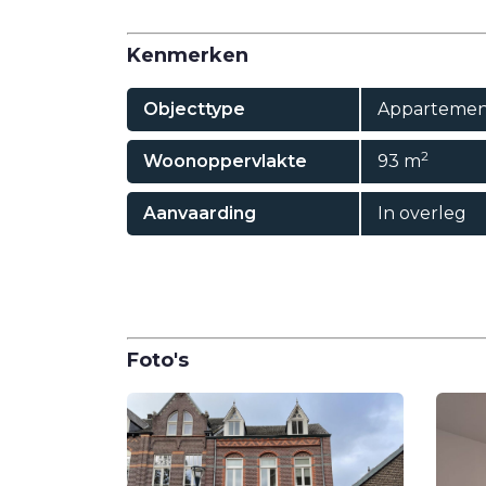
Kenmerken
Objecttype
Appartemen
2
Woonoppervlakte
93 m
Aanvaarding
In overleg
Foto's