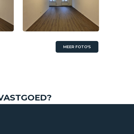
MEER FOTO'S
€ 995,- p/m
 VASTGOED?
Bovenwoning