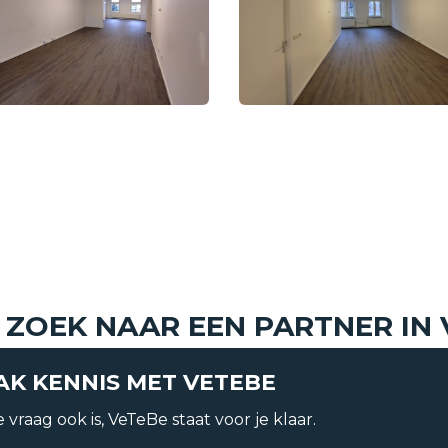
Huurprijs
 ZOEK NAAR EEN PARTNER IN
K KENNIS MET VETEBE
t
Soort
 vraag ook is, VeTeBe staat voor je klaar.