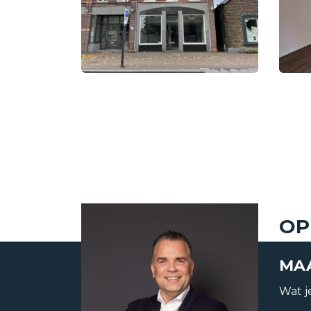
Status
Verhuurd
Aanvaarding
In overleg
OP
MAA
Soort object
Appartemen
Wat je