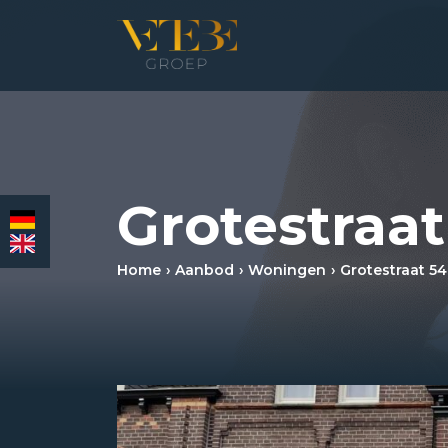
HOMEPAGINA
WONING­MAKELAARDIJ
Grotestraat
BEDRIJFS­MAKELAARDIJ
Home
Aanbod
Woningen
Grotestraat 54
HYPOTHEKEN
VERZEKERINGEN
NIEUWS & MEDIA