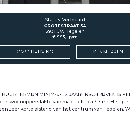
Status: Verhuurd
GROTESTRAAT 54
5931 CW, Tegelen
€ 995,- p/m
OMSCHRIJVING
KENMERKEN
 HUURTERMIJN MINIMAAL 2 JAAR! INSCHRIJVEN IS VE
een woonoppervlakte van maar liefst ca. 93 m². Het geh
 een zeer korte afstand van het centrum van Tegelen. W