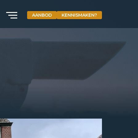
AANBOD
KENNISMAKEN?
VETEBE GROEP
Grotestraat 84 a
5931 CX Tegelen
+31(0)77-3262600
info@vetebe.nl
BEL VETEBE
E-MAIL VETEBE
VETEBE INSTAGRAM