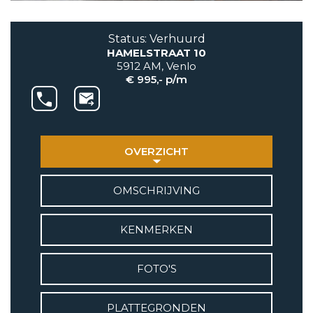
AANBOD
Status: Verhuurd
HAMELSTRAAT 10
VETEBE GROEP
5912 AM, Venlo
Grotestraat 84 a
€ 995,- p/m
5931 CX Tegelen
+31(0)77-3262600
info@vetebe.nl
OVERZICHT
BEL VETEBE
OMSCHRIJVING
E-MAIL VETEBE
KENMERKEN
VETEBE INSTAGRAM
FOTO'S
VETEBE FACEBOOK
PLATTEGRONDEN