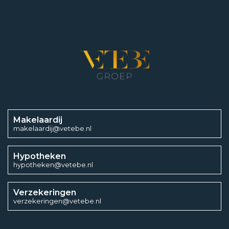
5
Aantal woonlagen
2
Aantal slaapkamers
1
Makelaardij
makelaardij@vetebe.nl
Energieklasse
Hypotheken
hypotheken@vetebe.nl
A
Energielabel einddatum
Verzekeringen
verzekeringen@vetebe.nl
17 mei 2030