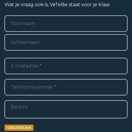
Ligging
Wat je vraag ook is, VeTeBe staat voor je klaar.
Aan rustige weg, In centrum
Naam
*
Voornaam
Woonoppervlakte
Achternaam
2
50 m
E-
mailadres
*
Oppervlakte externe bergruimte
Telefoon
*
2
6 m
Inhoud
Bericht
3
145 m
Aantal kamers
VERZENDEN