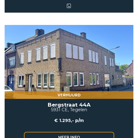
VERHUURD
Bergstraat 44A
5931 CE, Tegelen
€ 1.295,- p/m