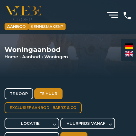
AANBOD
KENNISMAKEN?
HOMEPAGINA
Woningaanbod
WONING­MAKELAARDIJ
Home
Aanbod
Woningen
BEDRIJFS­MAKELAARDIJ
HYPOTHEKEN
VERZEKERINGEN
TE KOOP
TE HUUR
NIEUWS & MEDIA
EXCLUSIEF AANBOD | BAERZ & CO
OVER ONS
LOCATIE
HUURPRIJS VANAF
REVIEWS