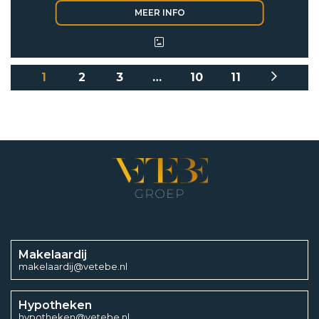
1
2
3
…
10
11
Makelaardij
makelaardij@vetebe.nl
Hypotheken
hypotheken@vetebe.nl