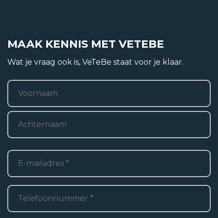
PARTNER IN VASTGOED?
Ligging
In woonwijk
MAAK KENNIS MET VETEBE
Wat je vraag ook is, VeTeBe staat voor je klaar.
Naam
*
Woonoppervlakte
2
121 m
Voornaam
Perceel oppervlakte
Achternaam
2
684 m
E-
mailadres
*
Oppervlakte externe bergruimte
Telefoon
*
2
0 m
Inhoud