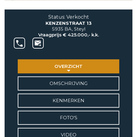
AANBOD
Status: Verkocht
KENZENSTRAAT 13
VETEBE GROEP
5935 BA, Steyl
Grotestraat 84 a
Vraagprijs € 425.000,- k.k.
5931 CX Tegelen
+31(0)77-3262600
info@vetebe.nl
OVERZICHT
BEL VETEBE
OMSCHRIJVING
E-MAIL VETEBE
KENMERKEN
VETEBE INSTAGRAM
FOTO'S
VETEBE FACEBOOK
VIDEO