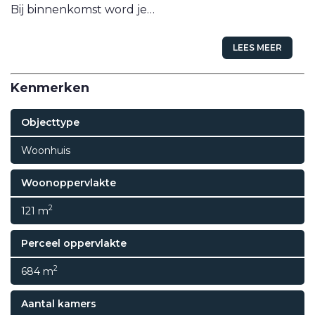
Bij binnenkomst word je…
LEES MEER
Kenmerken
Objecttype
Woonhuis
Woonoppervlakte
2
121 m
Perceel oppervlakte
2
684 m
Aantal kamers