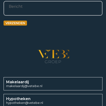
Bericht
3
521 m
Aantal kamers
VERZENDEN
5
Aantal slaapkamers
4
Energieklasse
Makelaardij
B
makelaardij@vetebe.nl
Energielabel einddatum
Hypotheken
hypotheken@vetebe.nl
14 maart 2034