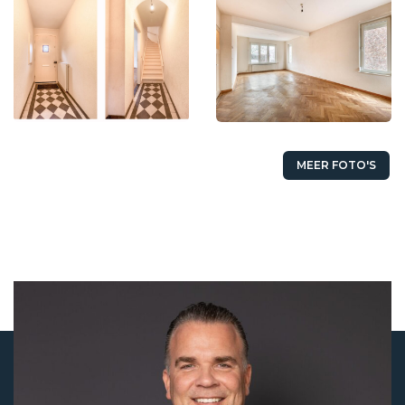
MEER FOTO'S
Status
Verkocht
Koopprijs
€ 425.000,- k.k.
Aanvaarding