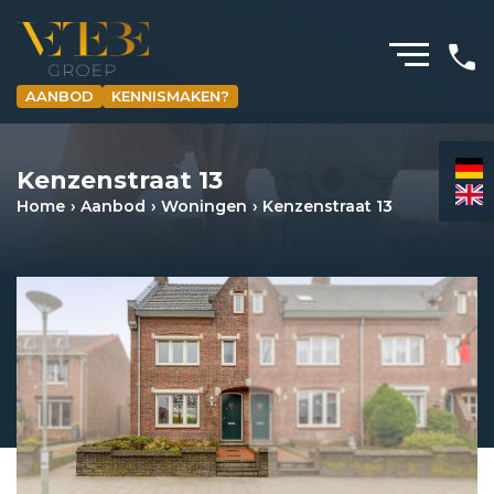
AANBOD
KENNISMAKEN?
HOMEPAGINA
Kenzenstraat 13
WONING­MAKELAARDIJ
Home
Aanbod
Woningen
Kenzenstraat 13
BEDRIJFS­MAKELAARDIJ
HYPOTHEKEN
VERZEKERINGEN
NIEUWS & MEDIA
OVER ONS
REVIEWS