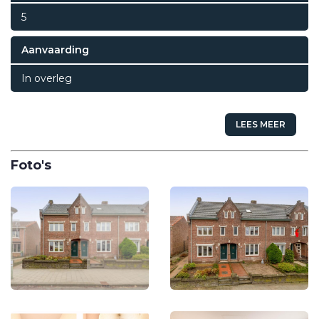
5
Aanvaarding
In overleg
LEES MEER
Foto's