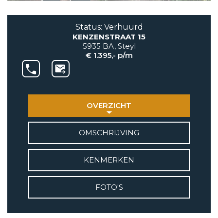
AANBOD
Status: Verhuurd
KENZENSTRAAT 15
VETEBE GROEP
5935 BA, Steyl
Grotestraat 84 a
€ 1.395,- p/m
5931 CX Tegelen
+31(0)77-3262600
info@vetebe.nl
OVERZICHT
BEL VETEBE
OMSCHRIJVING
E-MAIL VETEBE
KENMERKEN
VETEBE INSTAGRAM
FOTO'S
VETEBE FACEBOOK