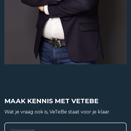
Soort woning
Herenhuis
Type woning
Tussenwoning
Bouwjaar
OP ZOEK NAAR EEN
1929
PARTNER IN VASTGOED?
Bouwvorm
Bestaande bouw
MAAK KENNIS MET VETEBE
Wat je vraag ook is, VeTeBe staat voor je klaar.
Naam
*
Woonoppervlakte