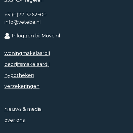
5931 CX Tegelen
+31(0)77-3262600
Soort garage
info@vetebe.nl
Geen garage
Inloggen bij Move.nl
woning­makelaardij
bedrijfs­makelaardij
hypotheken
verzekeringen
nieuws & media
over ons