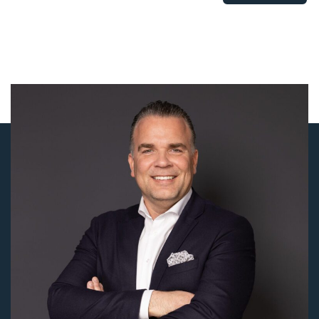
Status
Verhuurd
Huurprijs
€ 1.395,- p/m
Aanvaarding
In overleg
Soort object
Woonhuis