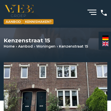
AANBOD
KENNISMAKEN?
HOMEPAGINA
Kenzenstraat 15
WONING­MAKELAARDIJ
Home
Aanbod
Woningen
Kenzenstraat 15
BEDRIJFS­MAKELAARDIJ
HYPOTHEKEN
VERZEKERINGEN
NIEUWS & MEDIA
OVER ONS
REVIEWS