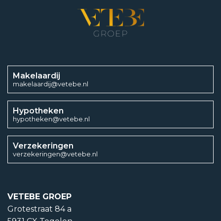
Energieklasse
B
Energielabel einddatum
Makelaardij
14 maart 2034
makelaardij@vetebe.nl
Hypotheken
hypotheken@vetebe.nl
Tuintypen
Verzekeringen
Achtertuin
verzekeringen@vetebe.nl
Achterom
Nee
VETEBE GROEP
Grotestraat 84 a