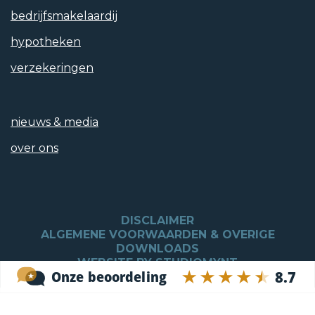
bedrijfs­makelaardij
Atag
hypotheken
verzekeringen
Tuintypen
nieuws & media
Achtertuin, Voortuin
over ons
Hoofdtuin
Achtertuin
DISCLAIMER
Oppervlakte
ALGEMENE VOORWAARDEN & OVERIGE
2
DOWNLOADS
80 m
WEBSITE BY STUDIOMYNT
Positie
Zuidoost