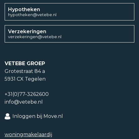
Energieklasse
Hypotheken
hypotheken@vetebe.nl
A+
Energielabel einddatum
Verzekeringen
verzekeringen@vetebe.nl
10 februari 2036
Isolatievormen
VETEBE GROEP
Dakisolatie, Muurisolatie, Vloerisolatie, Driedubbel glas
Grotestraat 84 a
5931 CX Tegelen
Soorten warm water
+31(0)77-3262600
CV ketel
info@vetebe.nl
Soorten verwarming
Inloggen bij Move.nl
CV ketel, Warmte terugwininstallatie
woning­makelaardij
CV ketel type