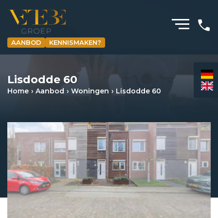
AANBOD
KENNISMAKEN?
HOMEPAGINA
Lisdodde 60
WONING­MAKELAARDIJ
Home
Aanbod
Woningen
Lisdodde 60
BEDRIJFS­MAKELAARDIJ
HYPOTHEKEN
VERZEKERINGEN
NIEUWS & MEDIA
OVER ONS
REVIEWS