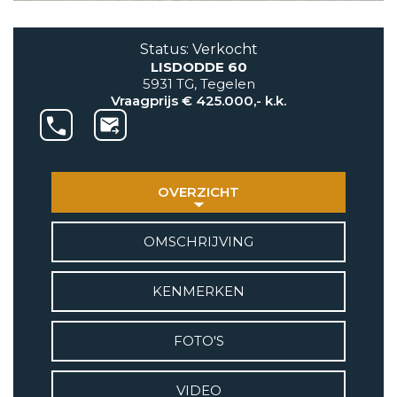
AANBOD
Status: Verkocht
LISDODDE 60
VETEBE GROEP
5931 TG, Tegelen
Grotestraat 84 a
Vraagprijs € 425.000,- k.k.
5931 CX Tegelen
+31(0)77-3262600
info@vetebe.nl
OVERZICHT
BEL VETEBE
OMSCHRIJVING
E-MAIL VETEBE
KENMERKEN
VETEBE INSTAGRAM
FOTO'S
VETEBE FACEBOOK
VIDEO