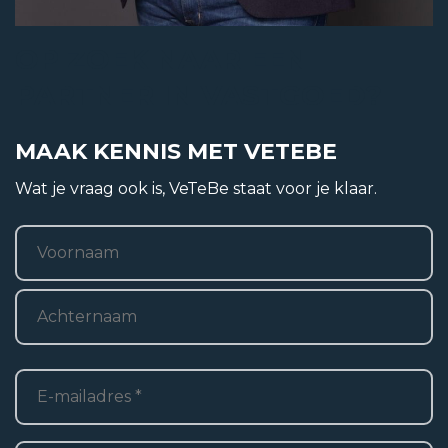
Bouwjaar
OP ZOEK NAAR EEN
2002
PARTNER IN VASTGOED?
Bouwvorm
Bestaande bouw
MAAK KENNIS MET VETEBE
Ligging
Wat je vraag ook is, VeTeBe staat voor je klaar.
Aan rustige weg, In woonwijk
Naam
*
Voornaam
Woonoppervlakte
Achternaam
2
122 m
E-
mailadres
*
Perceel oppervlakte