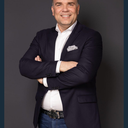
€ 425.000,- k.k.
Aanvaarding
In overleg
Soort object
Woonhuis
Soort woning
Eengezinswoning
Type woning
Tussenwoning