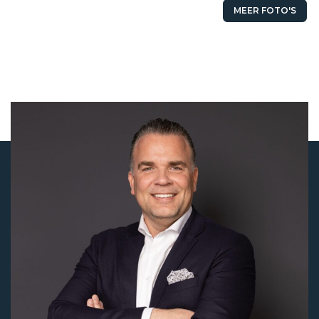
MEER FOTO'S
Status
Verhuurd
Huurprijs
Prijs op aanvraag
Aanvaarding
In overleg
Soort object