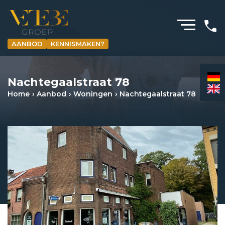
AANBOD
KENNISMAKEN?
HOMEPAGINA
Nachtegaalstraat 78
WONING­MAKELAARDIJ
Home
Aanbod
Woningen
Nachtegaalstraat 78
BEDRIJFS­MAKELAARDIJ
HYPOTHEKEN
VERZEKERINGEN
NIEUWS & MEDIA
OVER ONS
REVIEWS