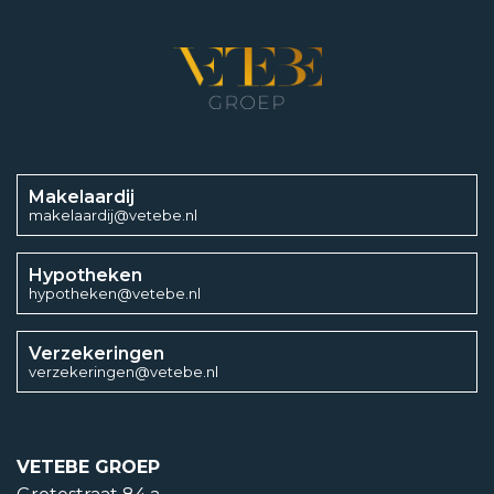
4
Energieklasse
Makelaardij
F
makelaardij@vetebe.nl
Energielabel einddatum
Hypotheken
hypotheken@vetebe.nl
3 oktober 2033
Soorten warm water
Verzekeringen
verzekeringen@vetebe.nl
CV ketel
Soorten verwarming
VETEBE GROEP
CV ketel