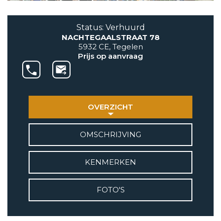
AANBOD
Status: Verhuurd
NACHTEGAALSTRAAT 78
VETEBE GROEP
5932 CE, Tegelen
Grotestraat 84 a
Prijs op aanvraag
5931 CX Tegelen
+31(0)77-3262600
info@vetebe.nl
OVERZICHT
BEL VETEBE
OMSCHRIJVING
E-MAIL VETEBE
KENMERKEN
VETEBE INSTAGRAM
FOTO'S
VETEBE FACEBOOK