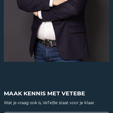
Woonhuis
Soort woning
Eengezinswoning
Type woning
Hoekwoning
Bouwjaar
OP ZOEK NAAR EEN
1932
PARTNER IN VASTGOED?
Bouwvorm
Bestaande bouw
MAAK KENNIS MET VETEBE
Ligging
Wat je vraag ook is, VeTeBe staat voor je klaar.
Aan rustige weg, In woonwijk