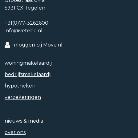
Grotestraat 84 a
5931 CX Tegelen
+31(0)77-3262600
info@vetebe.nl
Tuintypen
Geen tuin
Inloggen bij Move.nl
Achterom
woning­makelaardij
Nee
bedrijfs­makelaardij
hypotheken
verzekeringen
Soort garage
Geen garage
nieuws & media
Parkeren
over ons