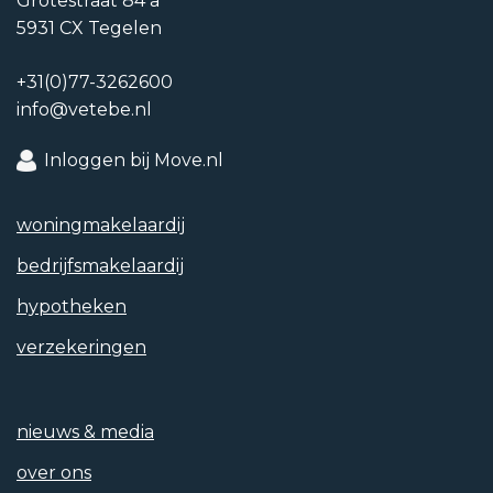
Grotestraat 84 a
5931 CX Tegelen
+31(0)77-3262600
info@vetebe.nl
Tuintypen
Geen tuin
Inloggen bij Move.nl
Achterom
woning­makelaardij
Nee
bedrijfs­makelaardij
hypotheken
verzekeringen
Soort garage
Geen garage
nieuws & media
Parkeren
over ons