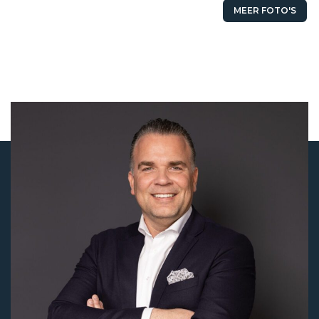
MEER FOTO'S
Status
Verhuurd
Huurprijs
€ 699,- p/m
Aanvaarding
In overleg
Soort object