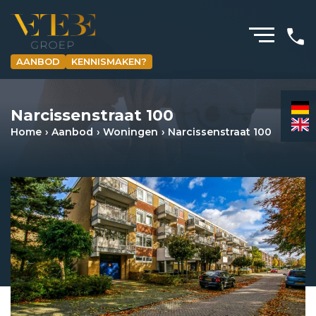
AANBOD
KENNISMAKEN?
HOMEPAGINA
Narcissenstraat 100
WONING­MAKELAARDIJ
Home
Aanbod
Woningen
Narcissenstraat 100
BEDRIJFS­MAKELAARDIJ
HYPOTHEKEN
VERZEKERINGEN
NIEUWS & MEDIA
OVER ONS
REVIEWS