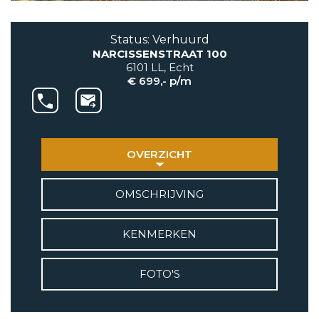
AANBOD
Status: Verhuurd
NARCISSENSTRAAT 100
VETEBE GROEP
6101 LL, Echt
Grotestraat 84 a
€ 699,- p/m
5931 CX Tegelen
+31(0)77-3262600
info@vetebe.nl
OVERZICHT
BEL VETEBE
OMSCHRIJVING
E-MAIL VETEBE
KENMERKEN
VETEBE INSTAGRAM
FOTO'S
VETEBE FACEBOOK