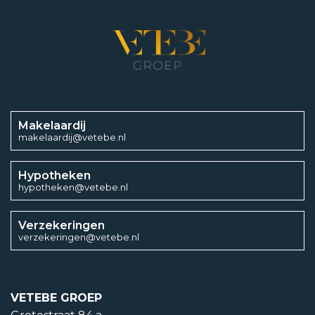
1
Aantal slaapkamers
1
Makelaardij
makelaardij@vetebe.nl
Energieklasse
Hypotheken
hypotheken@vetebe.nl
C
Energielabel einddatum
Verzekeringen
verzekeringen@vetebe.nl
5 september 2027
Soorten warm water
VETEBE GROEP
CV ketel