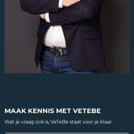
Appartement
Soort
Portiekflat
Woonlaag
3
Bouwjaar
OP ZOEK NAAR EEN
1968
PARTNER IN VASTGOED?
Bouwvorm
Bestaande bouw
MAAK KENNIS MET VETEBE
Ligging
Wat je vraag ook is, VeTeBe staat voor je klaar.
In woonwijk