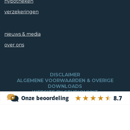
hypotheken
CV ketel type
verzekeringen
Intergas
nieuws & media
over ons
Tuintypen
Achtertuin
DISCLAIMER
Hoofdtuin
ALGEMENE VOORWAARDEN & OVERIGE
DOWNLOADS
Achtertuin
WEBSITE BY STUDIOMYNT
Oppervlakte
2
30 m
Positie