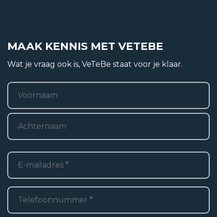
OP ZOEK NAAR EEN
PARTNER IN VASTGOED?
Bouwjaar
2002
MAAK KENNIS MET VETEBE
Bouwvorm
Wat je vraag ook is, VeTeBe staat voor je klaar.
Bestaande bouw
Naam
*
Ligging
Voornaam
Aan rustige weg, In woonwijk
Achternaam
E-
mailadres
*
Woonoppervlakte
Telefoon
*
2
148 m
Perceel oppervlakte