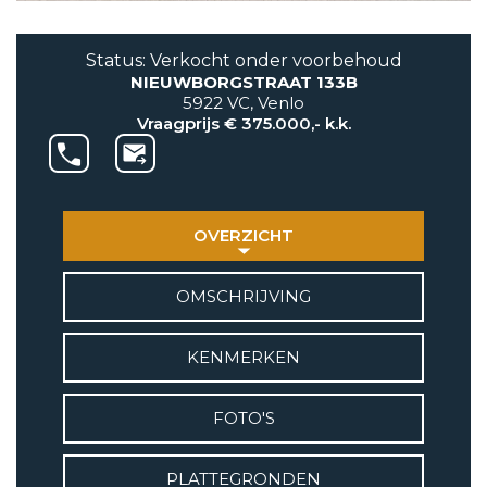
AANBOD
Status: Verkocht onder voorbehoud
NIEUWBORGSTRAAT 133B
VETEBE GROEP
5922 VC, Venlo
Grotestraat 84 a
Vraagprijs € 375.000,- k.k.
5931 CX Tegelen
+31(0)77-3262600
info@vetebe.nl
OVERZICHT
BEL VETEBE
OMSCHRIJVING
E-MAIL VETEBE
KENMERKEN
VETEBE INSTAGRAM
FOTO'S
VETEBE FACEBOOK
PLATTEGRONDEN