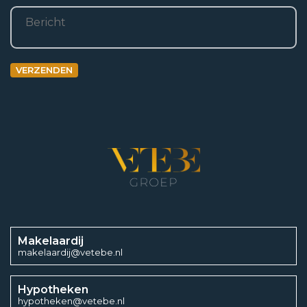
Bericht
2
162 m
Oppervlakte externe bergruimte
VERZENDEN
2
12 m
Inhoud
3
514 m
Aantal kamers
7
Aantal slaapkamers
Makelaardij
makelaardij@vetebe.nl
4
Hypotheken
hypotheken@vetebe.nl