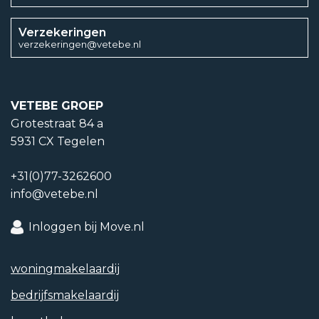
Energieklasse
Verzekeringen
verzekeringen@vetebe.nl
A
Energielabel einddatum
VETEBE GROEP
27 juni 2035
Grotestraat 84 a
5931 CX Tegelen
Isolatievormen
+31(0)77-3262600
Muurisolatie, Vloerisolatie
info@vetebe.nl
Soorten warm water
Inloggen bij Move.nl
CV ketel
woning­makelaardij
Soorten verwarming
bedrijfs­makelaardij
CV ketel