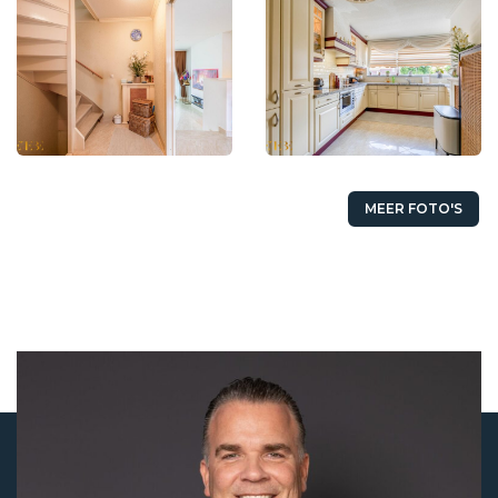
MEER FOTO'S
Status
Verkocht onder voorbehoud
Koopprijs
€ 375.000,- k.k.
Aanvaarding