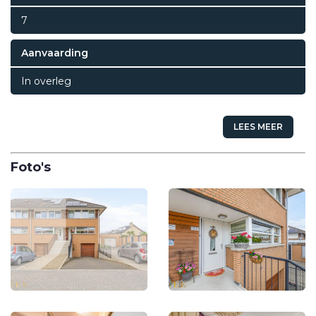
7
Aanvaarding
In overleg
LEES MEER
Foto's