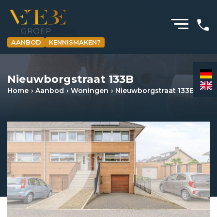
AANBOD
KENNISMAKEN?
HOMEPAGINA
Nieuwborgstraat 133B
WONING­MAKELAARDIJ
Home
Aanbod
Woningen
Nieuwborgstraat 133B
BEDRIJFS­MAKELAARDIJ
HYPOTHEKEN
VERZEKERINGEN
NIEUWS & MEDIA
OVER ONS
REVIEWS