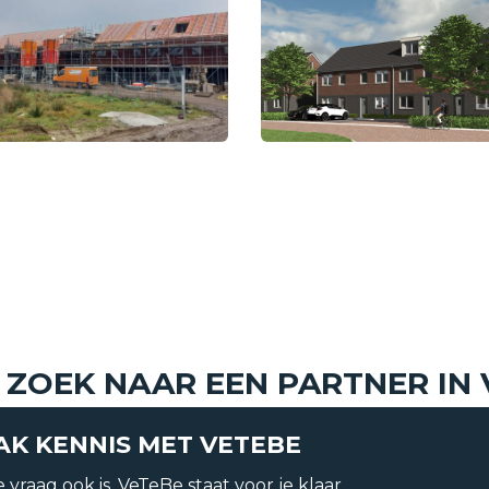
Koopprijs
 ZOEK NAAR EEN PARTNER IN
K KENNIS MET VETEBE
Soort woning
 vraag ook is, VeTeBe staat voor je klaar.