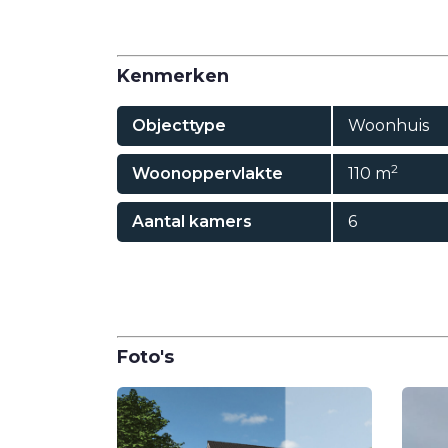
Kenmerken
Objecttype
Woonhuis
2
Woonoppervlakte
110 m
Aantal kamers
6
Foto's