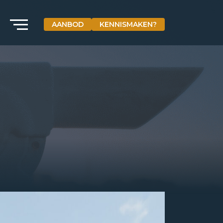
AANBOD
KENNISMAKEN?
VETEBE GROEP
Grotestraat 84 a
5931 CX Tegelen
+31(0)77-3262600
info@vetebe.nl
BEL VETEBE
E-MAIL VETEBE
VETEBE INSTAGRAM