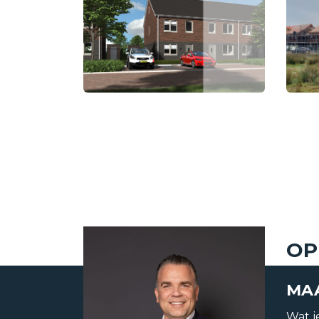
Status
Verkocht
Aanvaarding
In overleg
OP
MAA
Soort object
Woonhuis
Wat je