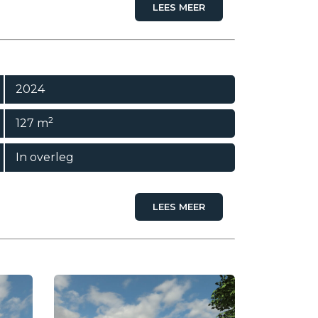
LEES MEER
2024
2
127 m
In overleg
LEES MEER