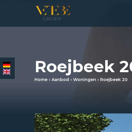
HOMEPAGINA
WONING­MAKELAARDIJ
Roejbeek 2
BEDRIJFS­MAKELAARDIJ
Home
Aanbod
Woningen
Roejbeek 20
HYPOTHEKEN
VERZEKERINGEN
NIEUWS & MEDIA