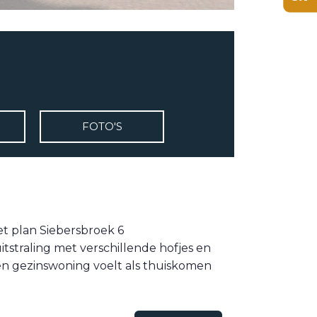
FOTO'S
t plan Siebersbroek 6
straling met verschillende hofjes en
en gezinswoning voelt als thuiskomen