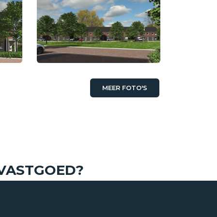
MEER FOTO'S
€ 328.500,- v.o.n.
 VASTGOED?
Eengezinswoning