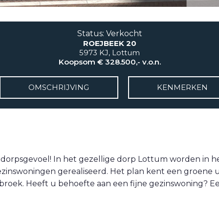
Status: Verkocht
ROEJBEEK 20
5973 KJ, Lottum
Koopsom € 328.500,- v.o.n.
OMSCHRIJVING
KENMERKEN
orpsgevoel! In het gezellige dorp Lottum worden in he
inswoningen gerealiseerd. Het plan kent een groene uit
broek. Heeft u behoefte aan een fijne gezinswoning? E