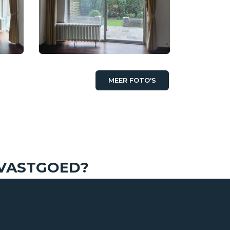
MEER FOTO'S
€ 952,- p/m
 VASTGOED?
Benedenwoning