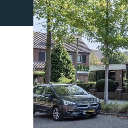
OVER ONS
REVIEWS
AANBOD