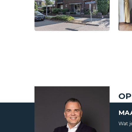
Status
Verhuurd
Aanvaarding
In overleg
OP
MAA
Soort object
Appartemen
Wat je