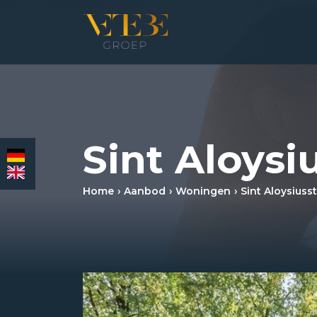
HOMEPAGINA
WONING­MAKELAARDIJ
Sint Aloysi
BEDRIJFS­MAKELAARDIJ
Home
Aanbod
Woningen
Sint Aloysiusst
HYPOTHEKEN
VERZEKERINGEN
NIEUWS & MEDIA