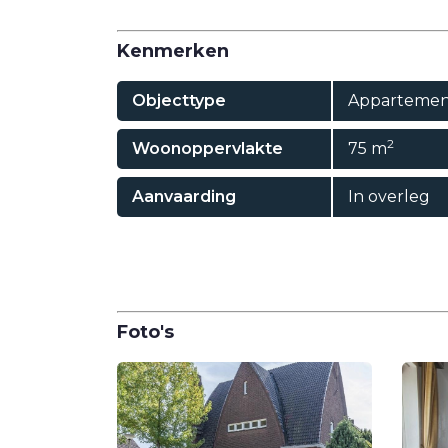
Kenmerken
Objecttype
Appartemen
2
Woonoppervlakte
75 m
Aanvaarding
In overleg
Foto's