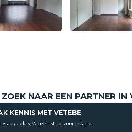
Huurprijs
 ZOEK NAAR EEN PARTNER IN
K KENNIS MET VETEBE
t
Soort
 vraag ook is, VeTeBe staat voor je klaar.