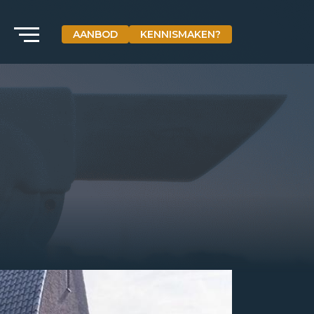
AANBOD
KENNISMAKEN?
VETEBE GROEP
Grotestraat 84 a
5931 CX Tegelen
+31(0)77-3262600
info@vetebe.nl
BEL VETEBE
E-MAIL VETEBE
VETEBE INSTAGRAM