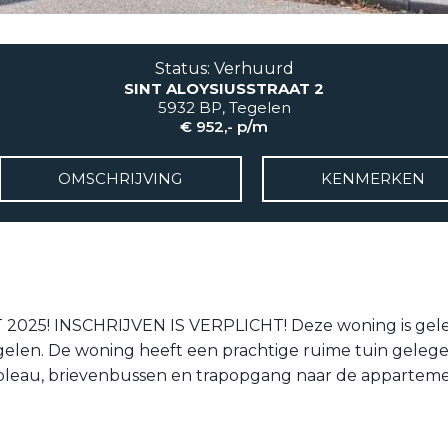
Status: Verhuurd
SINT ALOYSIUSSTRAAT 2
5932 BP, Tegelen
€ 952,- p/m
OMSCHRIJVING
KENMERKEN
25! INSCHRIJVEN IS VERPLICHT! Deze woning is geleg
egelen. De woning heeft een prachtige ruime tuin geleg
bleau, brievenbussen en trapopgang naar de apparteme