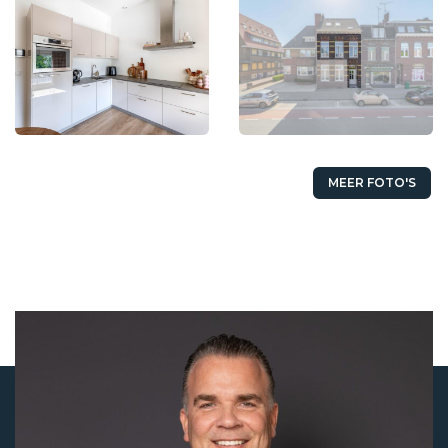
MEER FOTO'S
Status
Verkocht
Koopprijs
€ 269.000,- k.k.
Aanvaarding