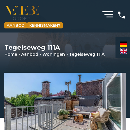
AANBOD
KENNISMAKEN?
HOMEPAGINA
Tegelseweg 111A
WONING­MAKELAARDIJ
Home
Aanbod
Woningen
Tegelseweg 111A
BEDRIJFS­MAKELAARDIJ
HYPOTHEKEN
VERZEKERINGEN
NIEUWS & MEDIA
OVER ONS
REVIEWS