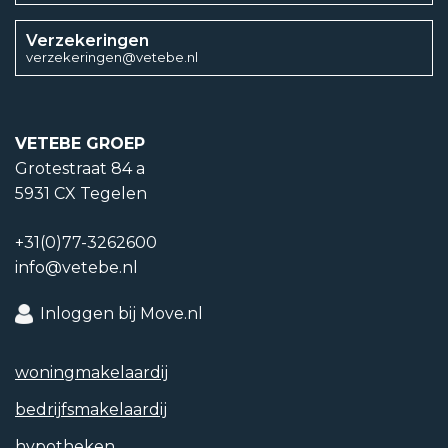
Energielabel einddatum
Verzekeringen
verzekeringen@vetebe.nl
28 mei 2036
Isolatievormen
VETEBE GROEP
Driedubbel glas
Grotestraat 84 a
5931 CX Tegelen
Soorten verwarming
+31(0)77-3262600
Vloerverwarming geheel
info@vetebe.nl
Inloggen bij Move.nl
Tuintypen
woning­makelaardij
Geen tuin
bedrijfs­makelaardij
Achterom
hypotheken