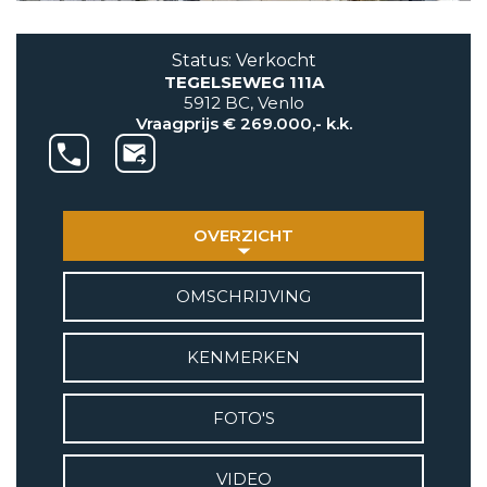
AANBOD
Status: Verkocht
TEGELSEWEG 111A
VETEBE GROEP
5912 BC, Venlo
Grotestraat 84 a
Vraagprijs € 269.000,- k.k.
5931 CX Tegelen
+31(0)77-3262600
info@vetebe.nl
OVERZICHT
BEL VETEBE
OMSCHRIJVING
E-MAIL VETEBE
KENMERKEN
VETEBE INSTAGRAM
FOTO'S
VETEBE FACEBOOK
VIDEO