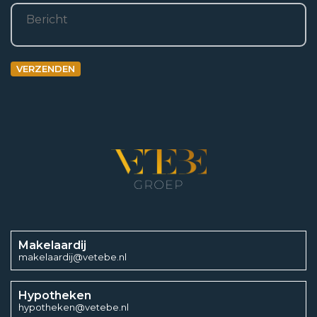
Bericht
3
247 m
Aantal kamers
VERZENDEN
3
Aantal woonlagen
3
Aantal slaapkamers
2
Makelaardij
makelaardij@vetebe.nl
Energieklasse
Hypotheken
hypotheken@vetebe.nl
A++