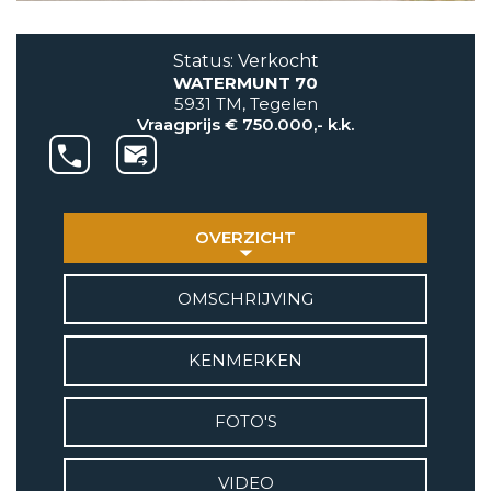
AANBOD
Status: Verkocht
WATERMUNT 70
VETEBE GROEP
5931 TM, Tegelen
Grotestraat 84 a
Vraagprijs € 750.000,- k.k.
5931 CX Tegelen
+31(0)77-3262600
info@vetebe.nl
OVERZICHT
BEL VETEBE
OMSCHRIJVING
E-MAIL VETEBE
KENMERKEN
VETEBE INSTAGRAM
FOTO'S
VETEBE FACEBOOK
VIDEO