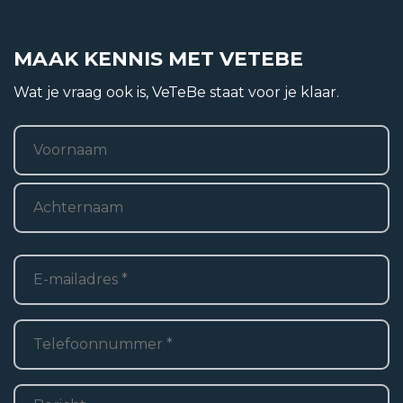
PARTNER IN VASTGOED?
Bouwvorm
Bestaande bouw
MAAK KENNIS MET VETEBE
Ligging
Wat je vraag ook is, VeTeBe staat voor je klaar.
Aan rustige weg, In woonwijk, Vrij uitzicht, Aan
Naam
*
vaarwater
Voornaam
Woonoppervlakte
Achternaam
E-
2
155 m
mailadres
*
Oppervlakte externe bergruimte
Telefoon
*
2
24 m
Bericht
Inhoud