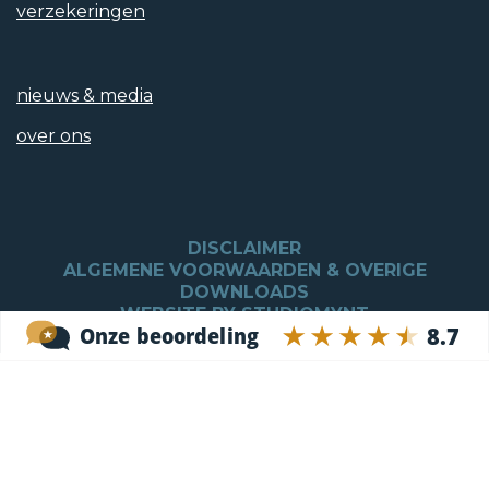
verzekeringen
Tuintypen
nieuws & media
Geen tuin
over ons
Achterom
Nee
DISCLAIMER
ALGEMENE VOORWAARDEN & OVERIGE
DOWNLOADS
WEBSITE BY STUDIOMYNT
Soort garage
Inpandig, Carport
Parkeren
Op afgesloten terrein