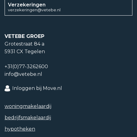
Verzekeringen
Energielabel einddatum
verzekeringen@vetebe.nl
9 september 2029
Isolatievormen
VETEBE GROEP
Grotestraat 84 a
Dubbelglas, Volledig geïsoleerd
5931 CX Tegelen
Soorten warm water
+31(0)77-3262600
info@vetebe.nl
CV ketel
Inloggen bij Move.nl
Soorten verwarming
CV ketel, Gaskachels, Vloerverwarming gedeeltelijk
woning­makelaardij
CV ketel type
bedrijfs­makelaardij
Nefit Trendline HRC30/CW5
hypotheken