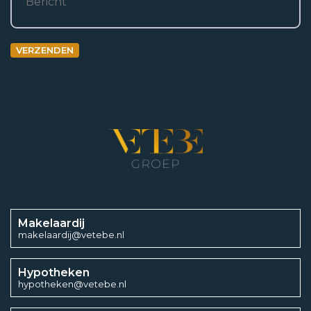
3
569 m
VERZENDEN
Aantal kamers
4
Aantal woonlagen
2
Aantal slaapkamers
3
Makelaardij
makelaardij@vetebe.nl
Hypotheken
Energieklasse
hypotheken@vetebe.nl
A