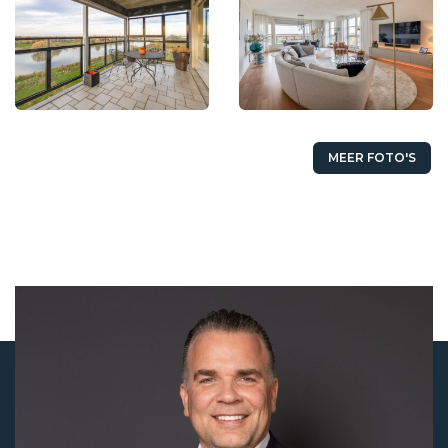
MEER FOTO'S
Status
Verkocht
Koopprijs
€ 750.000,- k.k.
Aanvaarding