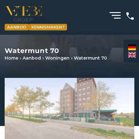
AANBOD
KENNISMAKEN?
HOMEPAGINA
Watermunt 70
WONING­MAKELAARDIJ
Home
Aanbod
Woningen
Watermunt 70
BEDRIJFS­MAKELAARDIJ
HYPOTHEKEN
VERZEKERINGEN
NIEUWS & MEDIA
OVER ONS
REVIEWS