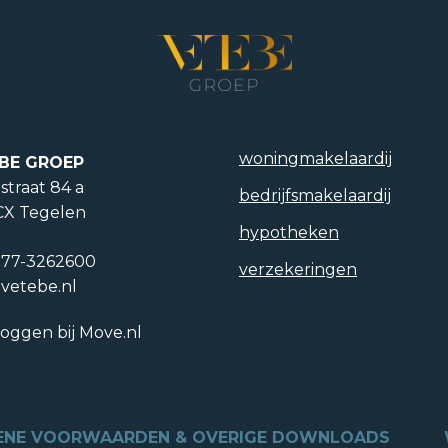
woning­makelaardij
BE GROEP
straat 84 a
bedrijfs­makelaardij
CX Tegelen
hypotheken
)77-3262600
verzekeringen
vetebe.nl
loggen bij Move.nl
ENE VOORWAARDEN & OVERIGE DOWNLOADS