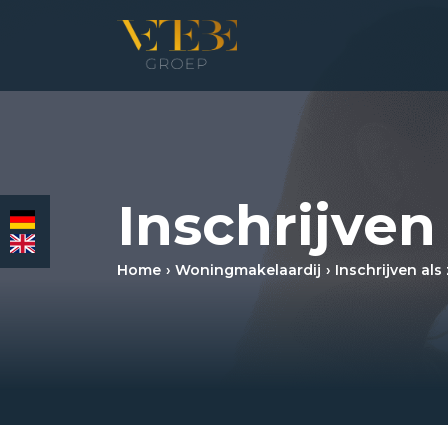
HOMEPAGINA
WONING­MAKELAARDIJ
Inschrijven
BEDRIJFS­MAKELAARDIJ
Home
Woning­makelaardij
Inschrijven als
HYPOTHEKEN
VERZEKERINGEN
NIEUWS & MEDIA