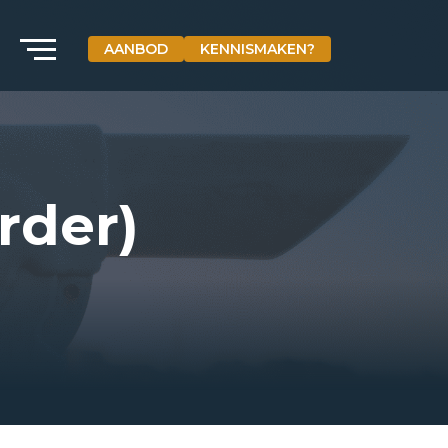
AANBOD
KENNISMAKEN?
VETEBE GROEP
Grotestraat 84 a
5931 CX Tegelen
+31(0)77-3262600
rder)
info@vetebe.nl
BEL VETEBE
E-MAIL VETEBE
VETEBE INSTAGRAM