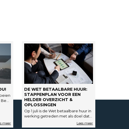
OU!
DE WET BETAALBARE HUUR:
STAPPENPLAN VOOR EEN
roeien
HELDER OVERZICHT &
! Ben
OPLOSSINGEN
Op 1 juli is de Wet betaalbare huur in
werking getreden met als doel dat
huurders een betaalbare
huurwoning kunnen…