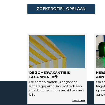
DE ZOMERVAKANTIE IS
HER
BEGONNEN! ☀️🌍
AAN 
De zomervakantie is begonnen!
Op za
Koffers gepakt? Dan is dit ook een
hagel
goed moment om even stil te staan
op ve
bij…
aanzi
hagel