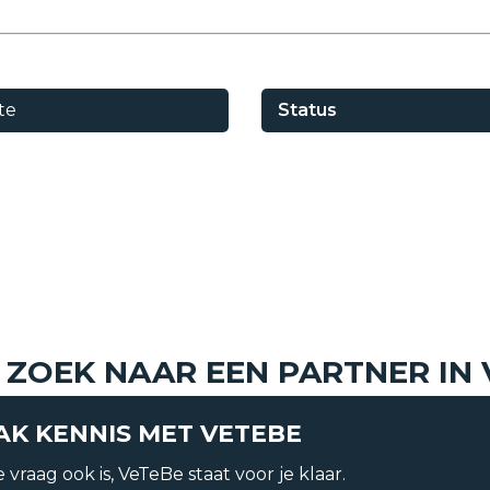
te
Status
Vraagprijs
Huur conditie
 ZOEK NAAR EEN PARTNER IN
K KENNIS MET VETEBE
bouw
Jaar
 vraag ook is, VeTeBe staat voor je klaar.