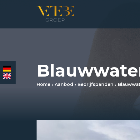
HOMEPAGINA
WONING­MAKELAARDIJ
Blauwwater
BEDRIJFS­MAKELAARDIJ
Home
Aanbod
Bedrijfspanden
Blauwwat
HYPOTHEKEN
VERZEKERINGEN
NIEUWS & MEDIA