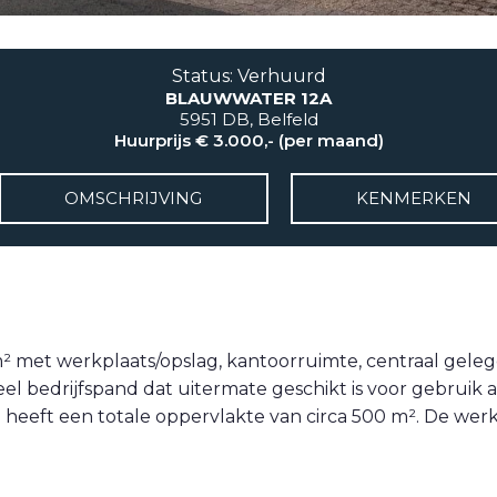
Status: Verhuurd
BLAUWWATER 12A
5951 DB, Belfeld
Huurprijs € 3.000,- (per maand)
OMSCHRIJVING
KENMERKEN
m² met werkplaats/opslag, kantoorruimte, centraal gele
l bedrijfspand dat uitermate geschikt is voor gebruik al
eeft een totale oppervlakte van circa 500 m². De werkp