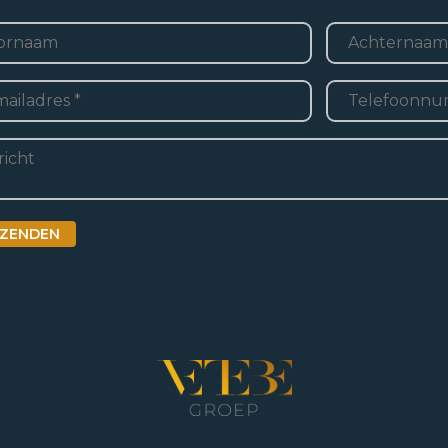
m
*
naam
Achternaam
te
Bedrijfsruimte
Telefoon
*
bedrijfshal
adres
*
ht
ZENDEN