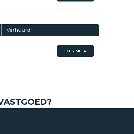
Verhuurd
LEES MEER
€ 0,-
per maand
 VASTGOED?
1994