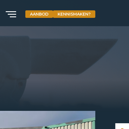
AANBOD
KENNISMAKEN?
VETEBE GROEP
Grotestraat 84 a
5931 CX Tegelen
+31(0)77-3262600
info@vetebe.nl
BEL VETEBE
E-MAIL VETEBE
VETEBE INSTAGRAM