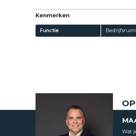
Kenmerken
Functie
Bedrijfsruim
Status
Verhuurd
Huurprijs
€ 3.000,-
OP
MAA
Bouwvorm
Bestaande 
Wat je