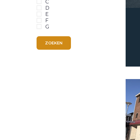
C
D
E
F
G