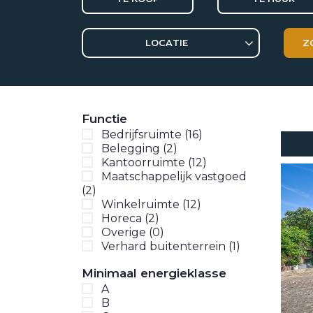
OVER ONS
LOCATIE
REVIEWS
AANBOD
Functie
Bedrijfsruimte
(16)
Belegging
(2)
Kantoorruimte
(12)
Maatschappelijk vastgoed
(2)
Winkelruimte
(12)
Horeca
(2)
Overige
(0)
Verhard buitenterrein
(1)
Minimaal energieklasse
A
B