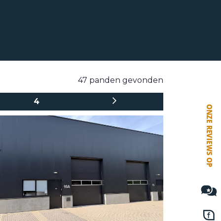
VETEBE FACEBOOK
VETEBE LINKEDIN
MOVE.NL
47 panden gevonden
4