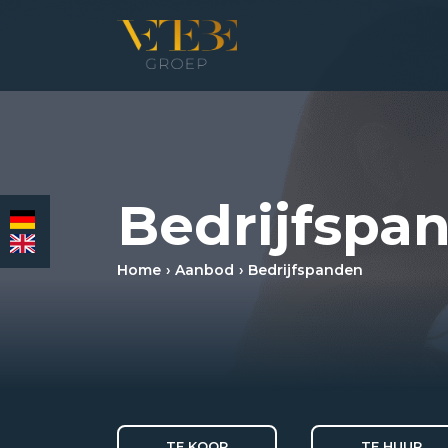
HOMEPAGINA
WONING­MAKELAARDIJ
Bedrijfspa
BEDRIJFS­MAKELAARDIJ
Home
Aanbod
Bedrijfspanden
HYPOTHEKEN
VERZEKERINGEN
NIEUWS & MEDIA
TE KOOP
TE HUUR