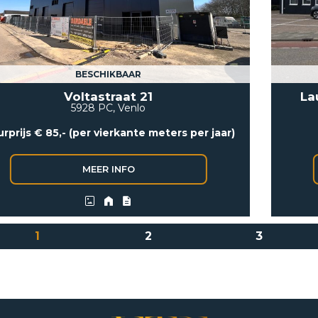
BESCHIKBAAR
Voltastraat 21
La
5928 PC, Venlo
rprijs € 85,- (per vierkante meters per jaar)
1
2
3