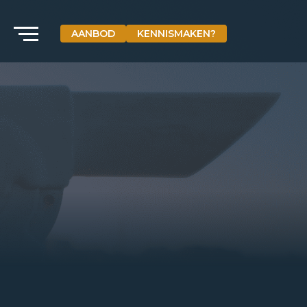
AANBOD
KENNISMAKEN?
VETEBE GROEP
Grotestraat 84 a
5931 CX Tegelen
+31(0)77-3262600
info@vetebe.nl
BEL VETEBE
E-MAIL VETEBE
VETEBE INSTAGRAM