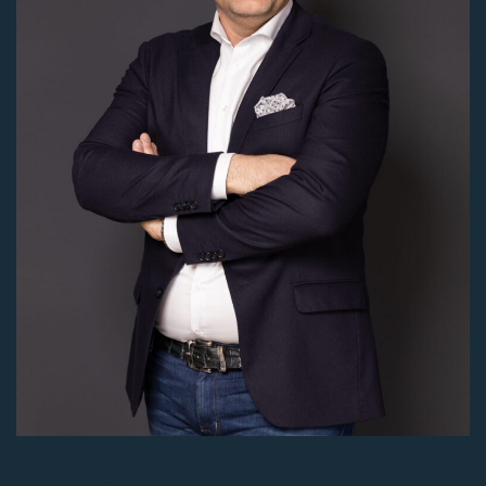
€ 12,-
Huur conditie
PER_VIERKANTE_METERS_PER_JAAR
Bouwvorm
Niet van toepassing
Jaar
2008
OP ZOEK NAAR EEN