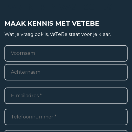
Functie
PARTNER IN VASTGOED?
Overige, verhard buitenterrein
MAAK KENNIS MET VETEBE
Wat je vraag ook is, VeTeBe staat voor je klaar.
Naam
*
Voornaam
Achternaam
E-
mailadres
*
Telefoon
*