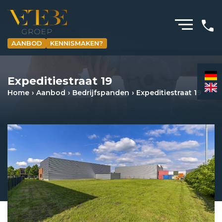
AANBOD
KENNISMAKEN?
HOMEPAGINA
Expeditiestraat 19
WONING­MAKELAARDIJ
Home
Aanbod
Bedrijfspanden
Expeditiestraat 19
BEDRIJFS­MAKELAARDIJ
HYPOTHEKEN
VERZEKERINGEN
NIEUWS & MEDIA
OVER ONS
REVIEWS