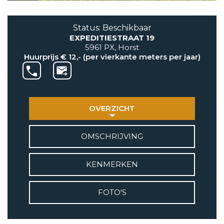
AANBOD
Status: Beschikbaar
EXPEDITIESTRAAT 19
VETEBE GROEP
5961 PX, Horst
Grotestraat 84 a
Huurprijs € 12,- (per vierkante meters per jaar)
5931 CX Tegelen
+31(0)77-3262600
info@vetebe.nl
OVERZICHT
BEL VETEBE
OMSCHRIJVING
E-MAIL VETEBE
KENMERKEN
VETEBE INSTAGRAM
FOTO'S
VETEBE FACEBOOK