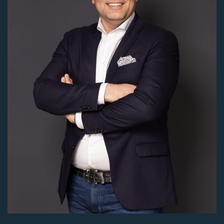
Huurprijs
€ 1.350,-
Huur conditie
per maand
Bouwvorm
Bestaande bouw
Jaar
1994