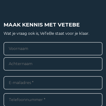
OP ZOEK NAAR EEN
Functie
PARTNER IN VASTGOED?
Bedrijfsruimte
MAAK KENNIS MET VETEBE
Bedrijfsruimte bedrijfshal
Wat je vraag ook is, VeTeBe staat voor je klaar.
2
125 m
Naam
*
Perceel
2
625 m
Voornaam
Achternaam
E-
mailadres
*
Telefoon
*