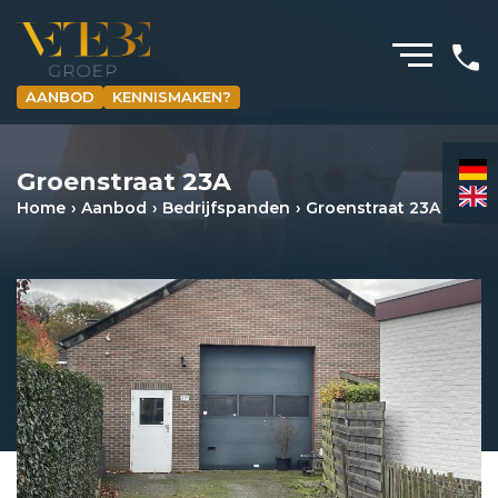
AANBOD
KENNISMAKEN?
HOMEPAGINA
Groenstraat 23A
WONING­MAKELAARDIJ
Home
Aanbod
Bedrijfspanden
Groenstraat 23A
BEDRIJFS­MAKELAARDIJ
HYPOTHEKEN
VERZEKERINGEN
NIEUWS & MEDIA
OVER ONS
REVIEWS