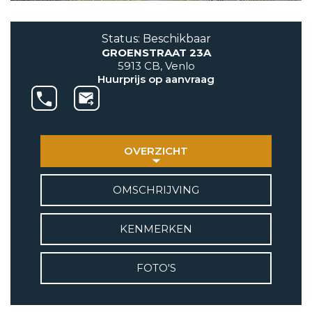
AANBOD
Status: Beschikbaar
GROENSTRAAT 23A
VETEBE GROEP
5913 CB, Venlo
Grotestraat 84 a
Huurprijs op aanvraag
5931 CX Tegelen
+31(0)77-3262600
info@vetebe.nl
OVERZICHT
BEL VETEBE
OMSCHRIJVING
E-MAIL VETEBE
KENMERKEN
VETEBE INSTAGRAM
FOTO'S
VETEBE FACEBOOK