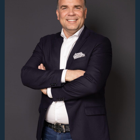
€ 0,-
Huurprijs
€ 3.350,-
Huur conditie
per maand
Bouwvorm
Bestaande bouw
Jaar
1976