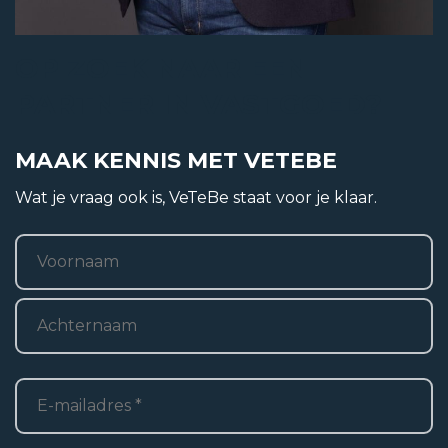
Energieklasse
OP ZOEK NAAR EEN
C
PARTNER IN VASTGOED?
MAAK KENNIS MET VETEBE
Functie
Wat je vraag ook is, VeTeBe staat voor je klaar.
Kantoorruimte
Naam
*
Kantoorruimte
2
485 m
Voornaam
Perceel
Achternaam
2
4.468 m
E-
mailadres
*