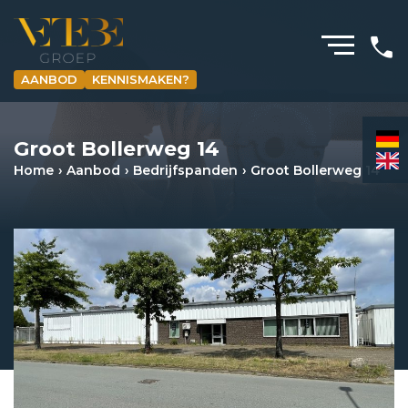
AANBOD
KENNISMAKEN?
HOMEPAGINA
Groot Bollerweg 14
WONING­MAKELAARDIJ
Home
Aanbod
Bedrijfspanden
Groot Bollerweg 14
BEDRIJFS­MAKELAARDIJ
HYPOTHEKEN
VERZEKERINGEN
NIEUWS & MEDIA
OVER ONS
REVIEWS