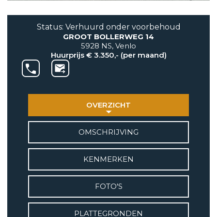
AANBOD
Status: Verhuurd onder voorbehoud
GROOT BOLLERWEG 14
VETEBE GROEP
5928 NS, Venlo
Grotestraat 84 a
Huurprijs € 3.350,- (per maand)
5931 CX Tegelen
+31(0)77-3262600
info@vetebe.nl
OVERZICHT
BEL VETEBE
OMSCHRIJVING
E-MAIL VETEBE
KENMERKEN
VETEBE INSTAGRAM
FOTO'S
VETEBE FACEBOOK
PLATTEGRONDEN