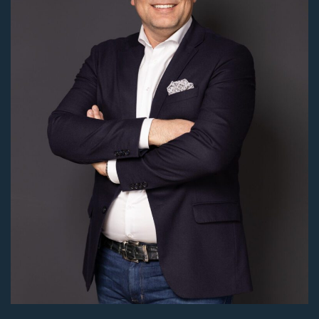
Koop conditie
KOSTEN_KOPER
Huurprijs
€ 0,-
Bouwvorm
Bestaande bouw
Functie
Belegging