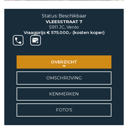
AANBOD
Status: Beschikbaar
VLEESSTRAAT 7
VETEBE GROEP
5911 JC, Venlo
Grotestraat 84 a
Vraagprijs € 575.000,- (kosten koper)
5931 CX Tegelen
+31(0)77-3262600
info@vetebe.nl
OVERZICHT
BEL VETEBE
OMSCHRIJVING
E-MAIL VETEBE
KENMERKEN
VETEBE INSTAGRAM
FOTO'S
VETEBE FACEBOOK