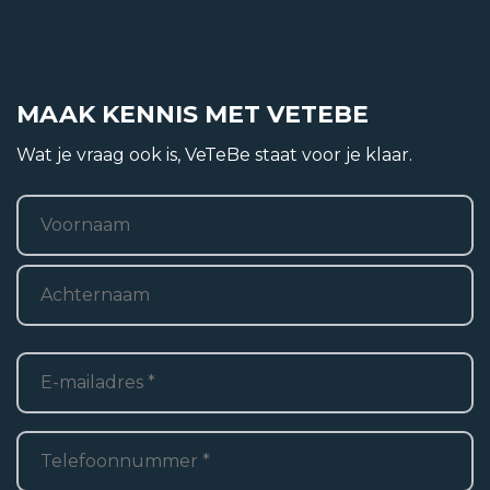
OP ZOEK NAAR EEN
Perceel
PARTNER IN VASTGOED?
2
191 m
MAAK KENNIS MET VETEBE
Woonobject
Wat je vraag ook is, VeTeBe staat voor je klaar.
2
185 m
Naam
*
Voornaam
Achternaam
E-
mailadres
*
Telefoon
*