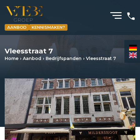
AANBOD
KENNISMAKEN?
HOMEPAGINA
Vleesstraat 7
WONING­MAKELAARDIJ
Home
Aanbod
Bedrijfspanden
Vleesstraat 7
BEDRIJFS­MAKELAARDIJ
HYPOTHEKEN
VERZEKERINGEN
NIEUWS & MEDIA
OVER ONS
REVIEWS